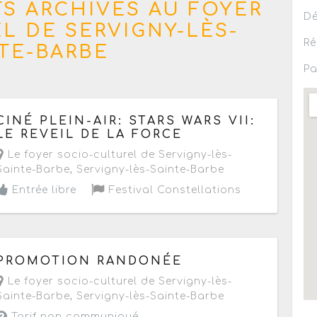
S ARCHIVÉS AU FOYER
Dé
L DE SERVIGNY-LÈS-
Ré
TE-BARBE
Pa
Le mercredi 31 juillet 2019
à partir de 22h
CINÉ PLEIN-AIR: STARS WARS VII:
LE REVEIL DE LA FORCE
Le foyer socio-culturel de Servigny-lès-
Sainte-Barbe
,
Servigny-lès-Sainte-Barbe
Entrée libre
Festival Constellations
Le samedi 13 mai 2017
à partir de 20h45
PROMOTION RANDONÉE
Le foyer socio-culturel de Servigny-lès-
Sainte-Barbe
,
Servigny-lès-Sainte-Barbe
Tarif non communiqué