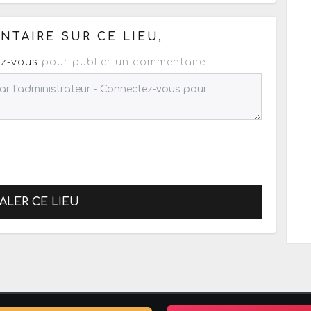
 pour un : mail / forum / réseau social
TAIRE SUR CE LIEU,
z-vous
pour publier un commentaire
ALER CE LIEU