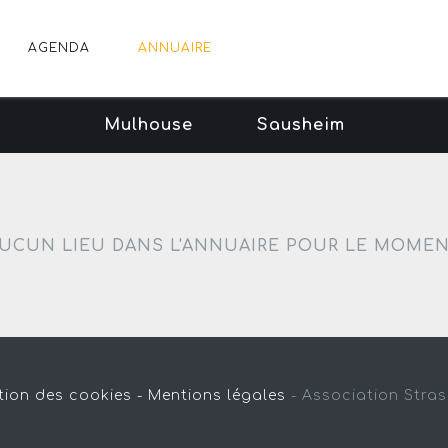
AGENDA
ANNUAIRE
Mulhouse
Sausheim
UCUN LIEU DANS L'ANNUAIRE POUR LE MOME
tion des cookies -
Mentions légales
-
Association Stra