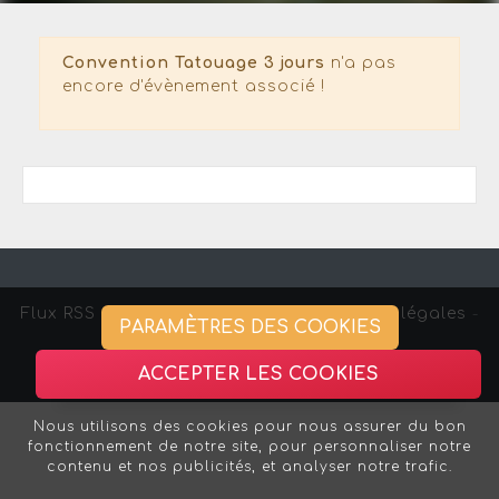
Convention Tatouage 3 jours
n'a pas
encore d'évènement associé !
Flux RSS
-
Gestion des cookies -
Mentions légales
-
PARAMÈTRES DES COOKIES
Association Strasbourg Curieux
ACCEPTER LES COOKIES
Nous utilisons des cookies pour nous assurer du bon
fonctionnement de notre site, pour personnaliser notre
contenu et nos publicités, et analyser notre trafic.