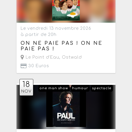
Le vendredi 13 novembre 2026
à partir de 20h
ON NE PAIE PAS ! ON NE
PAIE PAS !
Le Point d'Eau
,
Ostwald
30 Euros
18
one man show
humour
spectacle
NOV