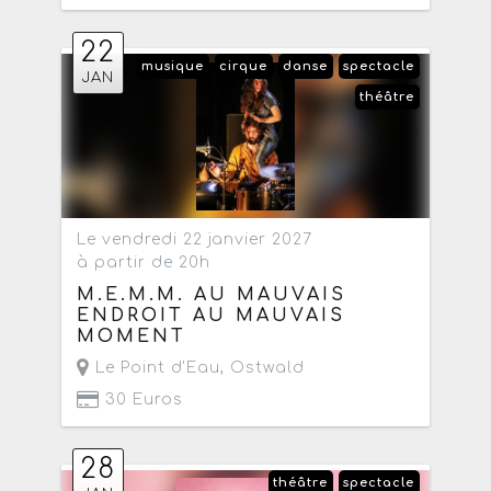
22
musique
cirque
danse
spectacle
JAN
théâtre
Le vendredi 22 janvier 2027
à partir de 20h
M.E.M.M. AU MAUVAIS
ENDROIT AU MAUVAIS
MOMENT
Le Point d'Eau
,
Ostwald
30 Euros
28
théâtre
spectacle