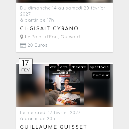
Du dimanche 14 au samedi 20 février
2027
à partir de 17h
CI-GISAIT CYRANO
Le Point d'Eau
,
Ostwald
20 Euros
17
été
arts
théâtre
spectacle
FÉV
humour
Le mercredi 17 février 2027
à partir de 20h
GUILLAUME GUISSET