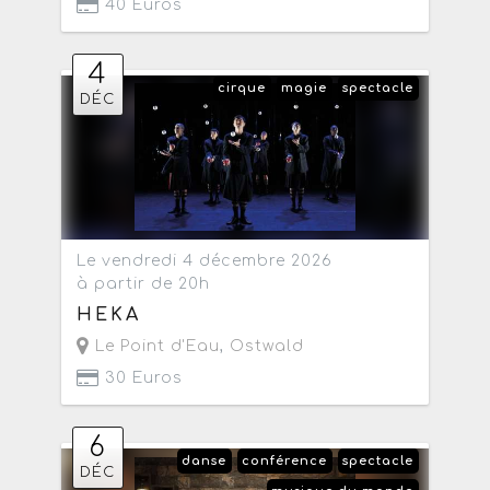
40 Euros
4
cirque
magie
spectacle
DÉC
Le vendredi 4 décembre 2026
à partir de 20h
HEKA
Le Point d'Eau
,
Ostwald
30 Euros
6
danse
conférence
spectacle
DÉC