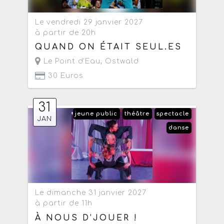
Le vendredi 29 janvier 2027
à partir de 20h
QUAND ON ÉTAIT SEUL.ES
Le Point d'Eau
,
Ostwald
30 Euros
31
jeune public
théâtre
spectacle
JAN
danse
Le dimanche 31 janvier 2027
à partir de 11h
À NOUS D’JOUER !