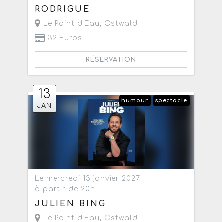
RODRIGUE
Le Point d'Eau
,
Ostwald
32 Euros
RÉSERVATION
13
humour
spectacle
JAN
Le mercredi 13 janvier 2027
à partir de 20h
JULIEN BING
Le Point d'Eau
,
Ostwald