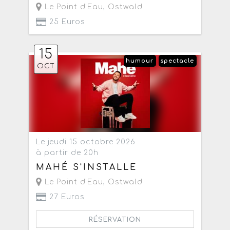
Le Point d'Eau
,
Ostwald
25 Euros
15
humour
spectacle
OCT
Le jeudi 15 octobre 2026
à partir de 20h
MAHÉ S'INSTALLE
Le Point d'Eau
,
Ostwald
27 Euros
RÉSERVATION