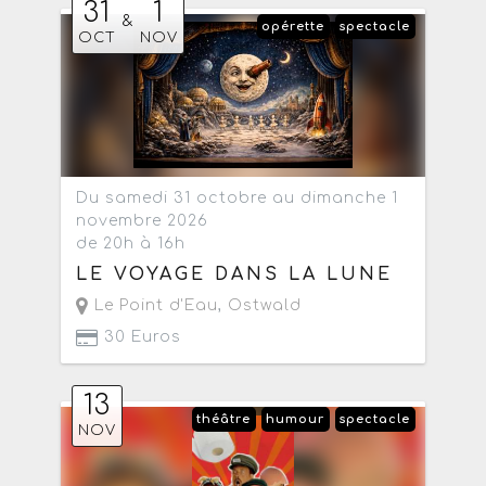
31
1
&
opérette
spectacle
OCT
NOV
Du samedi 31 octobre au dimanche 1
novembre 2026
de 20h à 16h
LE VOYAGE DANS LA LUNE
Le Point d'Eau
,
Ostwald
30 Euros
13
théâtre
humour
spectacle
NOV