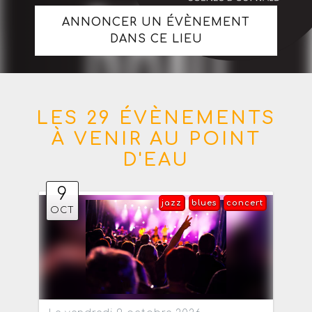
ANNONCER UN ÉVÈNEMENT
DANS CE LIEU
LES 29 ÉVÈNEMENTS
À VENIR AU POINT
D'EAU
9
jazz
blues
concert
OCT