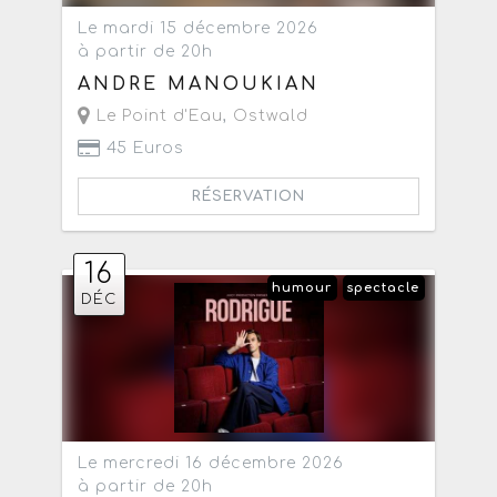
Le mardi 15 décembre 2026
à partir de 20h
ANDRE MANOUKIAN
Le Point d'Eau
,
Ostwald
45 Euros
RÉSERVATION
16
humour
spectacle
DÉC
Le mercredi 16 décembre 2026
à partir de 20h