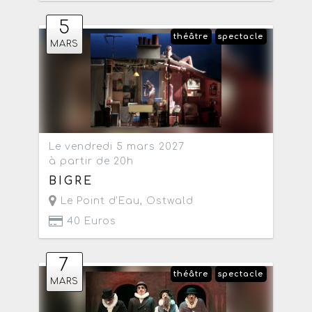
5
théâtre
spectacle
MARS
Le vendredi 5 mars 2027
à partir de 20h
BIGRE
Le Point d'Eau
,
Ostwald
40 Euros
7
théâtre
spectacle
MARS