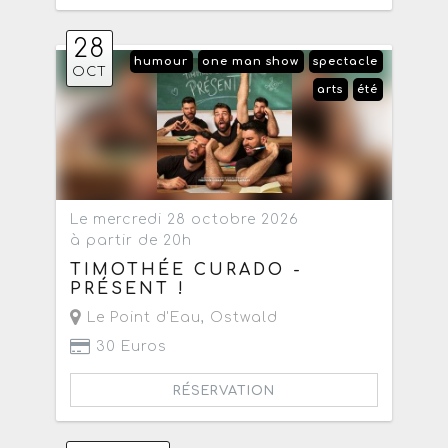
28
humour
one man show
spectacle
OCT
arts
été
Le mercredi 28 octobre 2026
à partir de 20h
TIMOTHÉE CURADO -
PRÉSENT !
Le Point d'Eau
,
Ostwald
30 Euros
RÉSERVATION