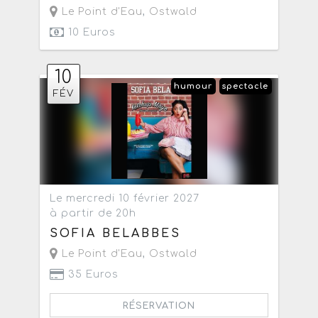
Le Point d'Eau
,
Ostwald
10 Euros
10
humour
spectacle
FÉV
Le mercredi 10 février 2027
à partir de 20h
SOFIA BELABBES
Le Point d'Eau
,
Ostwald
35 Euros
RÉSERVATION