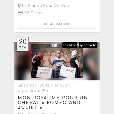
Le Point d'Eau
,
Ostwald
35 Euros
RÉSERVATION
20
théâtre
spectacle
FÉV
Le samedi 20 février 2027
à partir de 19h
MON ROYAUME POUR UN
CHEVAL « ROMEO AND
JULIET »