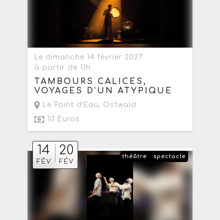
Le dimanche 14 février 2027
à partir de 11h
TAMBOURS CALICES,
VOYAGES D’UN ATYPIQUE
Le Point d'Eau
,
Ostwald
10 Euros
14
20
théâtre
spectacle
FÉV
FÉV