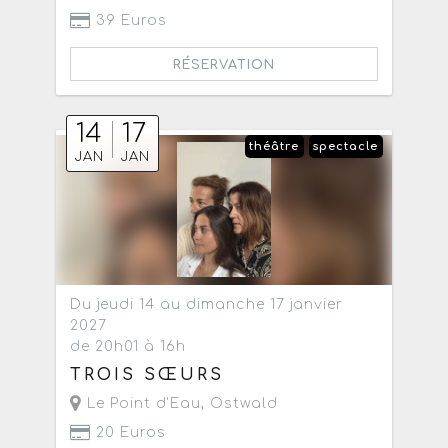
39 Euros
RÉSERVATION
14
17
théâtre
spectacle
JAN
JAN
Du jeudi 14 au dimanche 17 janvier
2027
de 20h01 à 16h
TROIS SŒURS
Le Point d'Eau
,
Ostwald
20 Euros