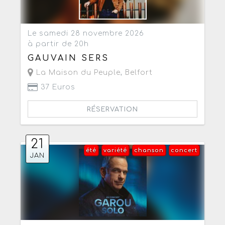
Le samedi 28 novembre 2026
à partir de 20h
GAUVAIN SERS
La Maison du Peuple
,
Belfort
37 Euros
RÉSERVATION
21
été
variété
chanson
concert
JAN