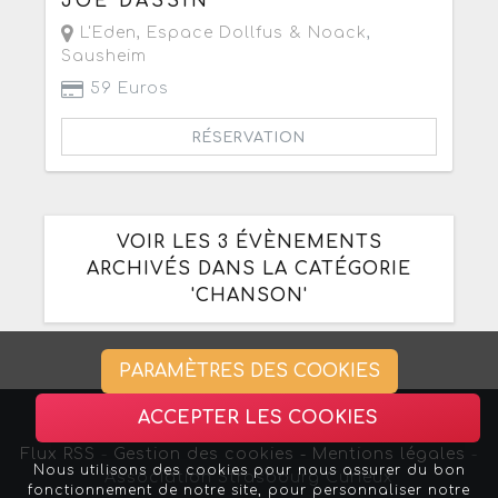
JOE DASSIN
L'Eden, Espace Dollfus & Noack
,
Sausheim
59 Euros
RÉSERVATION
VOIR LES 3 ÉVÈNEMENTS
ARCHIVÉS DANS LA CATÉGORIE
'CHANSON'
PARAMÈTRES DES COOKIES
ACCEPTER LES COOKIES
Flux RSS
-
Gestion des cookies -
Mentions légales
-
Nous utilisons des cookies pour nous assurer du bon
Association Strasbourg Curieux
fonctionnement de notre site, pour personnaliser notre