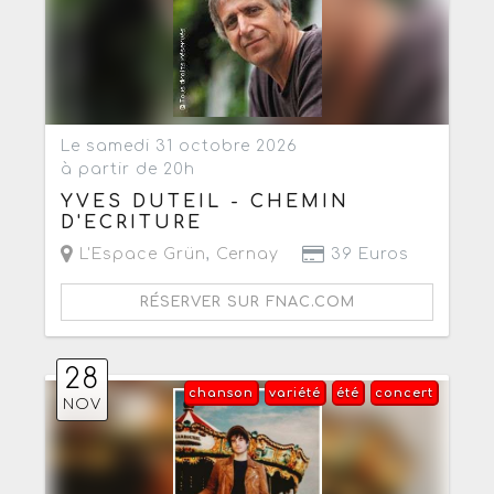
Le samedi 31 octobre 2026
à partir de 20h
YVES DUTEIL - CHEMIN
D'ECRITURE
L'Espace Grün
,
Cernay
39 Euros
RÉSERVER SUR FNAC.COM
28
chanson
variété
été
concert
NOV