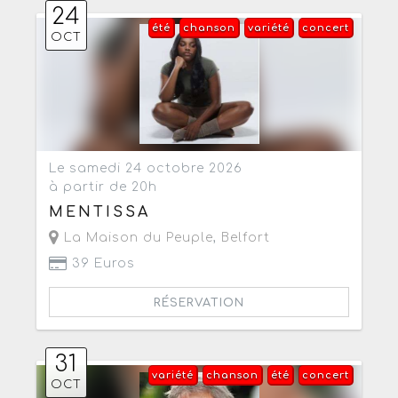
24
été
chanson
variété
concert
OCT
Le samedi 24 octobre 2026
à partir de 20h
MENTISSA
La Maison du Peuple
,
Belfort
39 Euros
RÉSERVATION
31
variété
chanson
été
concert
OCT