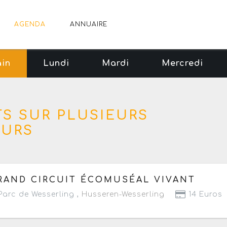
AGENDA
ANNUAIRE
in
Lundi
Mardi
Mercredi
S SUR PLUSIEURS
OURS
 vendredi 1 mai au dimanche 1 novembre 2026
- Ouvert 
RAND CIRCUIT ÉCOMUSÉAL VIVANT
arc de Wesserling ,
Husseren-Wesserling
14 Euros