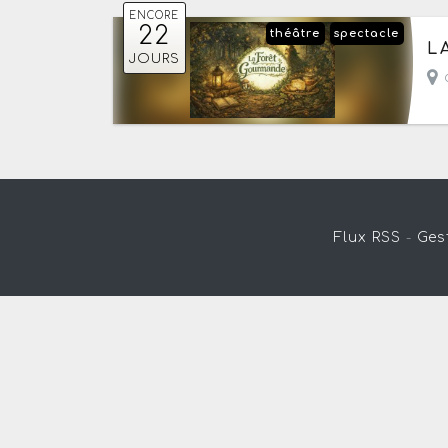
ENCORE
22
théâtre
spectacle
Du
L
JOURS
- 
c
Flux RSS
-
Ges