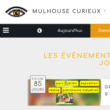
MULHOUSE CURIEUX
Aujourd'hui
Dema
LES ÉVÈNEMENT
J
ENCORE
85
parc
jardin
exposition
Du
G
JOURS
textile
patrimoine industriel
P