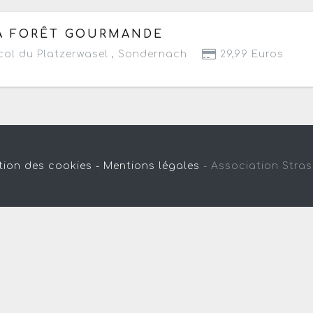
 samedi 27 juin au dimanche 30 août 2026
de 10h à 16h
A FORÊT GOURMANDE
Prochaine date le samedi 8 août 2026
ol du Platzerwasel ,
Sondernach
29,99 Euros
tion des cookies -
Mentions légales
-
Association Stra