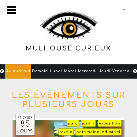
MULHOUSE CURIEUX
Aujourd'hui
Demain
Lundi
Mardi
Mercredi
Jeudi
Vendredi
LES ÉVÈNEMENTS SUR
PLUSIEURS JOURS
ENCORE
85
parc
jardin
exposition
JOURS
textile
patrimoine industriel