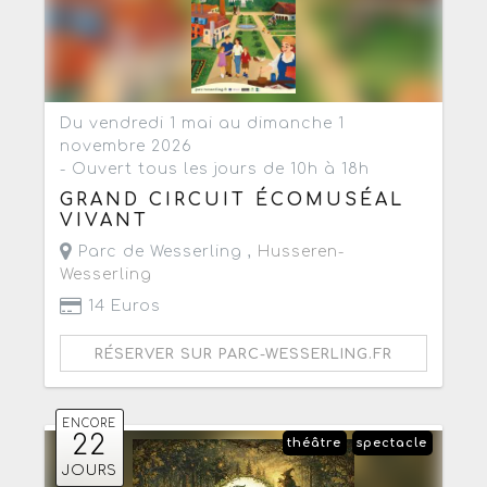
Du vendredi 1 mai au dimanche 1
novembre 2026
- Ouvert tous les jours de 10h à 18h
GRAND CIRCUIT ÉCOMUSÉAL
VIVANT
Parc de Wesserling ,
Husseren-
Wesserling
14 Euros
RÉSERVER SUR PARC-WESSERLING.FR
ENCORE
22
théâtre
spectacle
JOURS