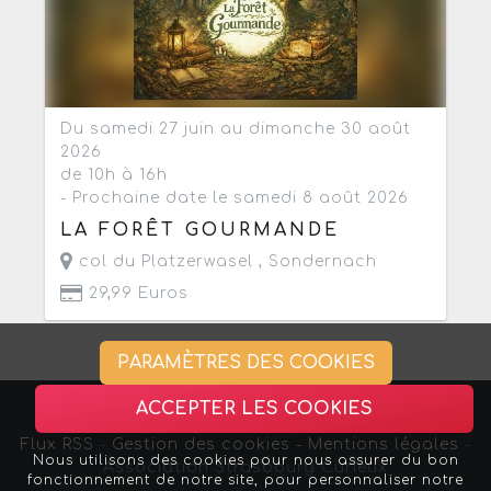
Du samedi 27 juin au dimanche 30 août
2026
de 10h à 16h
- Prochaine date le samedi 8 août 2026
LA FORÊT GOURMANDE
col du Platzerwasel ,
Sondernach
29,99 Euros
PARAMÈTRES DES COOKIES
ACCEPTER LES COOKIES
Flux RSS
-
Gestion des cookies -
Mentions légales
-
Nous utilisons des cookies pour nous assurer du bon
Association Strasbourg Curieux
fonctionnement de notre site, pour personnaliser notre