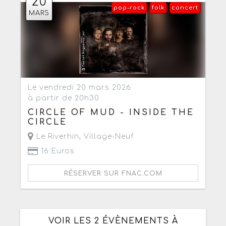
20
pop-rock
folk
concert
MARS
Le vendredi 20 mars 2026
à partir de 20h30
CIRCLE OF MUD - INSIDE THE
CIRCLE
Le Riverhin
,
Village-Neuf
16 Euros
RÉSERVER SUR FNAC.COM
VOIR LES 2 ÉVÈNEMENTS À