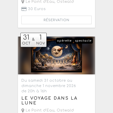
Le Point d'Eau
,
Ostwald
30 Euros
RÉSERVATION
31
1
&
opérette
spectacle
OCT
NOV
Du samedi 31 octobre au
dimanche 1 novembre 2026
de 20h à 16h
LE VOYAGE DANS LA
LUNE
Le Point d'Eau
,
Ostwald