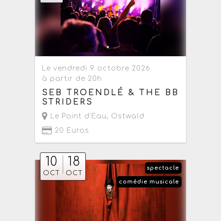
Le vendredi 9 octobre 2026
à partir de 20h
SEB TROENDLÉ & THE BB
STRIDERS
Le Point d'Eau
,
Ostwald
20 Euros
10
18
spectacle
OCT
OCT
comédie musicale