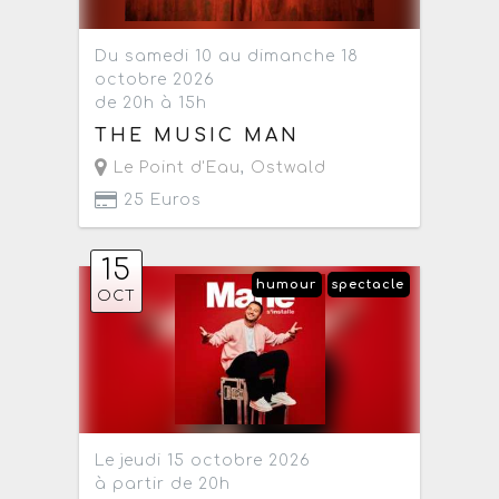
Du samedi 10 au dimanche 18
octobre 2026
de 20h à 15h
THE MUSIC MAN
Le Point d'Eau
,
Ostwald
25 Euros
15
humour
spectacle
OCT
Le jeudi 15 octobre 2026
à partir de 20h