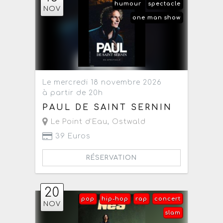
humour
spectacle
NOV
one man show
Le mercredi 18 novembre 2026
à partir de 20h
PAUL DE SAINT SERNIN
Le Point d'Eau
,
Ostwald
39 Euros
RÉSERVATION
20
pop
hip-hop
rap
concert
NOV
slam