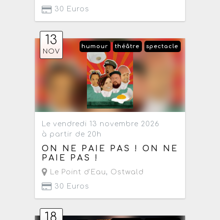
30 Euros
13
humour
théâtre
spectacle
NOV
Le vendredi 13 novembre 2026
à partir de 20h
ON NE PAIE PAS ! ON NE
PAIE PAS !
Le Point d'Eau
,
Ostwald
30 Euros
18