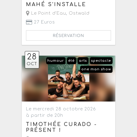
MAHÉ S'INSTALLE
Le Point d'Eau
,
Ostwald
27 Euros
RÉSERVATION
28
humour
été
arts
spectacle
OCT
one man show
Le mercredi 28 octobre 2026
à partir de 20h
TIMOTHÉE CURADO -
PRÉSENT !