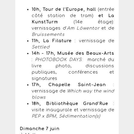
10h, Tour de l’Europe, hall
(entrée
côté station de tram)
et La
KunstTurm
(14e étage):
vernissages d’
Am Löwentor
et de
Bruissements
11h, La Filature
: vernissage de
Settled
14h - 17h, Musée des Beaux-Arts
:
PHOTOBOOK DAYS
: marché du
livre photo, discussions
publiques, conférences et
signatures
17h, Chapelle Saint-Jean
:
vernissage de
Which way the wind
blows
18h, Bibliothèque Grand’Rue
:
visite inaugurale et vernissage de
PEP x BPM, Sédimentation(s)
Dimanche 7 juin