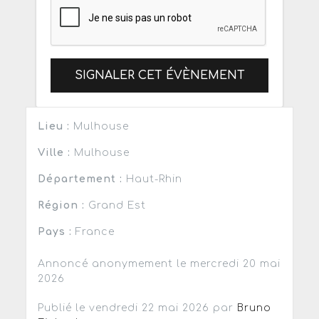
SIGNALER CET ÉVÈNEMENT
Lieu :
Mulhouse
Ville :
Mulhouse
Département :
Haut-Rhin
Région :
Grand Est
Pays :
France
Annoncé anonymement le mercredi 20 mai
2026
Publié le vendredi 22 mai 2026 par
Bruno