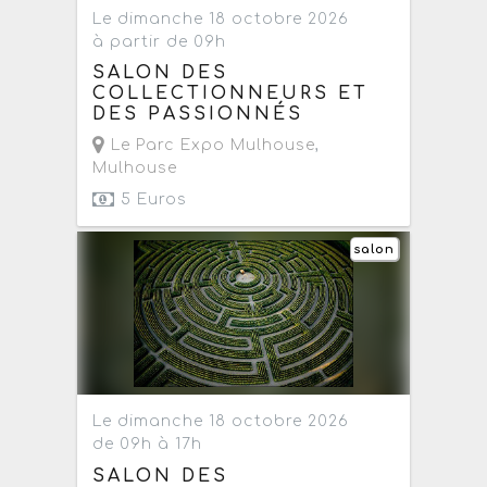
Le dimanche 18 octobre 2026
à partir de 09h
SALON DES
COLLECTIONNEURS ET
DES PASSIONNÉS
Le Parc Expo Mulhouse
,
Mulhouse
5 Euros
salon
Le dimanche 18 octobre 2026
de 09h à 17h
SALON DES