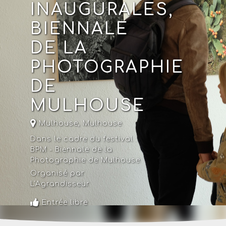
INAUGURALES,
BIENNALE
DE LA
PHOTOGRAPHIE
DE
MULHOUSE
Mulhouse,
Mulhouse
Dans le cadre du festival :
BPM - Biennale de la
Photographie de Mulhouse
Organisé par
L'Agrandisseur
Entrée libre