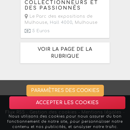
COLLECTIONNEURS ET
DES PASSIONNÉS
Le Parc des expositions de
Mulhouse
, Hall 4000,
Mulhouse
5 Euros
VOIR LA PAGE DE LA
RUBRIQUE
PARAMÈTRES DES COOKIES
ACCEPTER LES COOKIES
Flux RSS
-
Gestion des cookies -
Mentions légales
-
Nous utilisons des cookies pour nous assurer du bon
Association Strasbourg Curieux
fonctionnement de notre site, pour personnaliser notre
contenu et nos publicités, et analyser notre trafic.